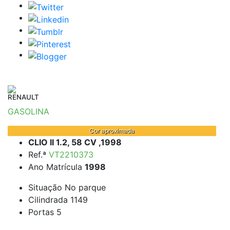
RENAULT
GASOLINA
Cor aproximada
CLIO II 1.2, 58 CV ,1998
Ref.ª
VT2210373
Ano Matrícula
1998
Situação
No parque
Cilindrada
1149
Portas
5