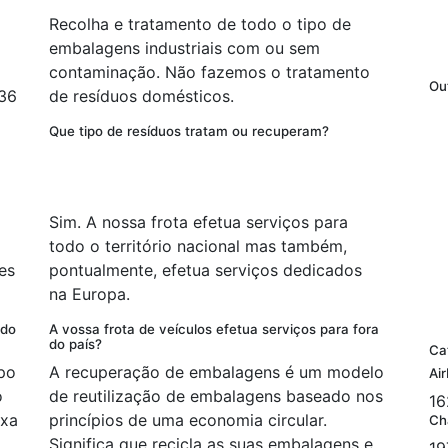
Recolha e tratamento de todo o tipo de
embalagens industriais com ou sem
contaminação. Não fazemos o tratamento
Ou
 36
de resíduos domésticos.
Que tipo de resíduos tratam ou recuperam?
Sim. A nossa frota efetua serviços para
todo o território nacional mas também,
es
pontualmente, efetua serviços dedicados
na Europa.
 do
A vossa frota de veículos efetua serviços para fora
do país?
Ca
po
A recuperação de embalagens é um modelo
Ai
o
de reutilização de embalagens baseado nos
16
ixa
princípios de uma economia circular.
Ch
Significa que recicla as suas embalagens e