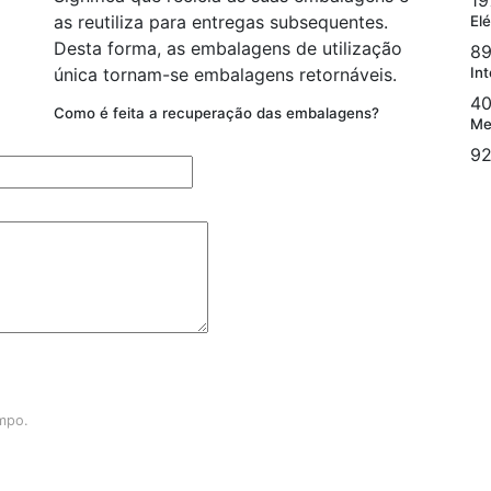
19
as reutiliza para entregas subsequentes.
Elé
Desta forma, as embalagens de utilização
89
única tornam-se embalagens retornáveis.
Int
40
Como é feita a recuperação das embalagens?
Me
92
ampo.