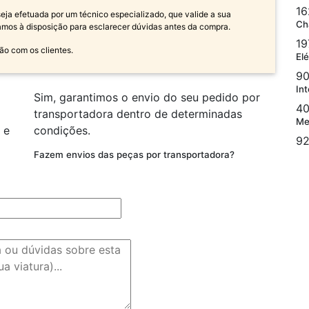
16
a efetuada por um técnico especializado, que valide a sua
Ch
amos à disposição para esclarecer dúvidas antes da compra.
19
ão com os clientes.
Elé
90
Int
Sim, garantimos o envio do seu pedido por
40
transportadora dentro de determinadas
Me
 e
condições.
92
Fazem envios das peças por transportadora?