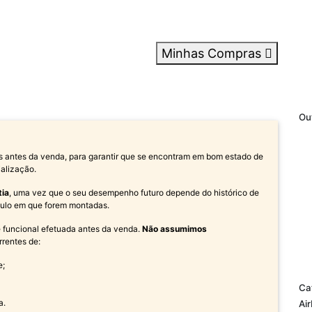
Minhas Compras
Ou
s antes da venda, para garantir que se encontram em bom estado de
alização.
tia
, uma vez que o seu desempenho futuro depende do histórico de
ículo em que forem montadas.
 e funcional efetuada antes da venda.
Não assumimos
rrentes de:
e;
Ca
a.
Ai